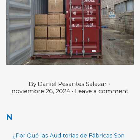
By
Daniel Pesantes Salazar
noviembre 26, 2024
Leave a comment
POST
N
NAVIGATION
¿Por Qué las Auditorías de Fábricas Son